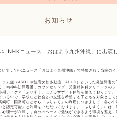
お知らせ
NHKニュース「おはよう九州沖縄」に出演
:00
について，NHKニュース「おはよう九州沖縄」で特集され，当院の
トラム症（ASD）や注意欠如多動症（ADHD）といった発達障害
く，精神科訪問看護，カウンセリング，児童精神科クリニックのフ
春期デイケア「ふりすく」によるサポート体制を整えております。
ている中で，学校など社会との交流を希望する子どもを対象として
高鍋町，国富町などから「ふりすく」の利用につきまして，各小中
いと認定可能」と許可をいただいております。「ふりすく」には，
，心理士が在籍し，自分のペースで勉強ができるよう環境を整え，
グの考え方を組み込んだ，さまざまなプログラムを実施しています