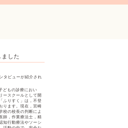
しました
インタビューが紹介され
の子どもの診療におい
リースクールとして開
「ふりすく」は，不登
おります。現在，宮崎
学校の校長の判断によ
医師，作業療法士，精
認知行動療法やソーシ
。活動の中で，安全な