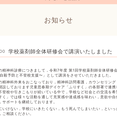
お知らせ
学校薬剤師全体研修会で講演いたしました
:00
精神科診療につきまして，令和7年度 第1回学校薬剤師全体研修会
もの自殺予防と不登校支援〜」として講演をさせていただきました。
の精神科外来をおこなっており，精神科訪問看護，カウンセリング
開設しております児童思春期デイケア「ふりすく」の各部署で連携
不登校や引きこもりが続いている中で，学校など社会との交流を希
すく」では様々な活動を通して充実感や達成感を味わい，意欲や自
，サポートを継続しております。
にいけない，学校にいきたくない，もう死んでしまいたい，といっ
，ご相談ください。