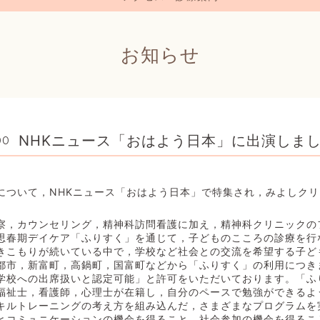
お知らせ
NHKニュース「おはよう日本」に出演しま
00
について，NHKニュース「おはよう日本」で特集され，みよしク
察，カウンセリング，精神科訪問看護に加え，精神科クリニックの
思春期デイケア「ふりすく」を通じて，子どものこころの診療を行
きこもりが続いている中で，学校など社会との交流を希望する子ど
都市，新富町，高鍋町，国富町などから「ふりすく」の利用につき
学校への出席扱いと認定可能」と許可をいただいております。「ふ
福祉士，看護師，心理士が在籍し，自分のペースで勉強ができるよ
キルトレーニングの考え方を組み込んだ，さまざまなプログラムを
とコミュニケーションの機会を得ること，社会参加の機会を得るこ